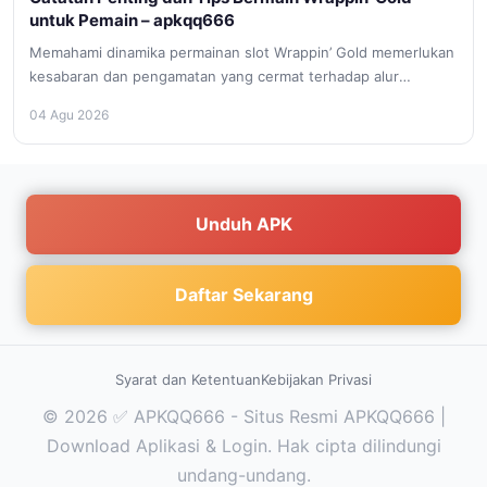
untuk Pemain – apkqq666
Memahami dinamika permainan slot Wrappin’ Gold memerlukan
kesabaran dan pengamatan yang cermat terhadap alur
permainannya. Sebagai apkqq666 pemain yang telah...
04 Agu 2026
Unduh APK
Daftar Sekarang
Syarat dan Ketentuan
Kebijakan Privasi
© 2026 ✅ APKQQ666 - Situs Resmi APKQQ666 |
Download Aplikasi & Login. Hak cipta dilindungi
undang-undang.