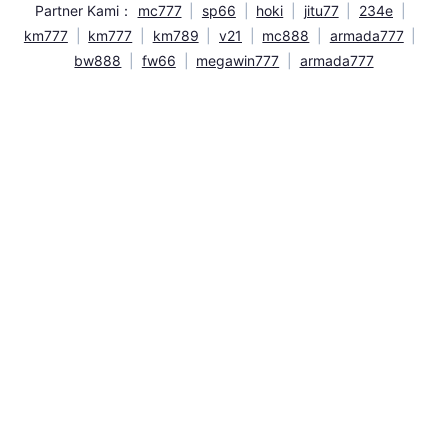
Partner Kami：
mc777
|
sp66
|
hoki
|
jitu77
|
234e
|
km777
|
km777
|
km789
|
v21
|
mc888
|
armada777
|
bw888
|
fw66
|
megawin777
|
armada777